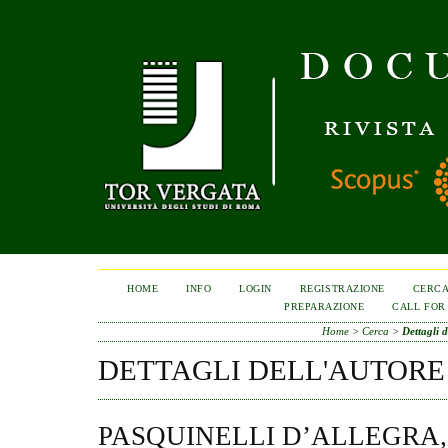
HOME
INFO
LOGIN
REGISTRAZIONE
CERC
PREPARAZIONE
CALL FOR
Home
>
Cerca
>
Dettagli d
DETTAGLI DELL'AUTORE
PASQUINELLI D’ALLEGRA,