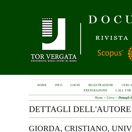
HOME
INFO
LOGIN
REGISTRAZIONE
CERC
PREPARAZIONE
CALL FOR
Home
>
Cerca
>
Dettagli d
DETTAGLI DELL'AUTORE
GIORDA, CRISTIANO, UNI