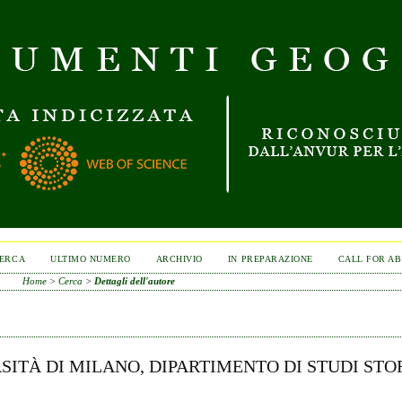
ERCA
ULTIMO NUMERO
ARCHIVIO
IN PREPARAZIONE
CALL FOR A
Home
>
Cerca
>
Dettagli dell'autore
SITÀ DI MILANO, DIPARTIMENTO DI STUDI STO