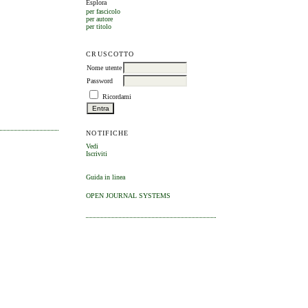
Esplora
per fascicolo
per autore
per titolo
CRUSCOTTO
Nome utente
Password
Ricordami
NOTIFICHE
Vedi
Iscriviti
Guida in linea
OPEN JOURNAL SYSTEMS