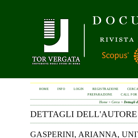
HOME
INFO
LOGIN
REGISTRAZIONE
CERC
PREPARAZIONE
CALL FOR
Home
>
Cerca
>
Dettagli d
DETTAGLI DELL'AUTORE
GASPERINI, ARIANNA, UN